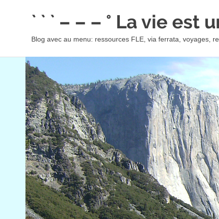
Skip
` ` ` – – – ° La vie est
to
content
Blog avec au menu: ressources FLE, via ferrata, voyages, rec