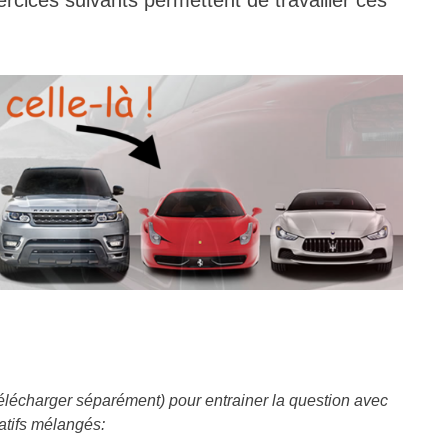
ercices suivants permettent de travailler ces
 télécharger séparément) pour entrainer la question avec
atifs mélangés: