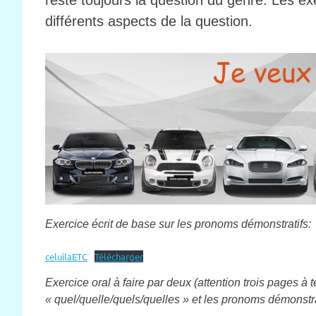
reste toujours la question du genre. Les ex
différents aspects de la question.
Exercice écrit de base sur les pronoms démonstratifs:
celuilaETC
Télécharger
Exercice oral à faire par deux (attention trois pages à
« quel/quelle/quels/quelles » et les pronoms démonstr