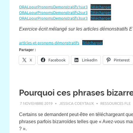
ORALpourPronomsDemonstratifs1sur3
Télécharger
ORALpourPronomsDemonstratifs2sur3
Télécharger
ORALpourPronomsDemonstratifs3sur3
Télécharger
Exercice écrit mélangé sur les articles démonstratifs 
articles-et-pronoms-démonstratifs
Télécharger
Partager :
X
Facebook
LinkedIn
Pinterest
Pourquoi ces phrases bizarre
7 NOVEMBRE 2019
JESSICA COEYTAUX
RESSOURCES FLE
Certains se demandent peut-être en téléchargeant que
phrases parfois bizarroïdes telles que « Avez-vous mang
? ».