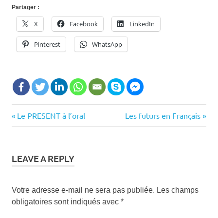
Partager :
X
Facebook
LinkedIn
Pinterest
WhatsApp
comment
Previous
Next
Le PRESENT à l’oral
Les futurs en Français
Navigation
chercher
Post:
Post:
dans le
de
dictionnaire
l’article
dictionnaire
LEAVE A REPLY
fle
exercices
Votre adresse e-mail ne sera pas publiée.
Les champs
dictionnaire
obligatoires sont indiqués avec
*
ordre
alphabétique