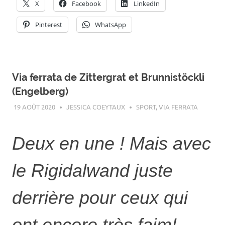
X
Facebook
LinkedIn
Pinterest
WhatsApp
Via ferrata de Zittergrat et Brunnistöckli
(Engelberg)
19 AOÛT 2020
JESSICA COEYTAUX
SPORT
,
VIA FERRATA
Deux en une ! Mais avec
le Rigidalwand juste
derrière pour ceux qui
ont encore très faim!