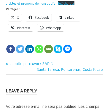
articles-et-pronoms-démonstratifs
Télécharger
Partager :
X
Facebook
LinkedIn
Pinterest
WhatsApp
celui
Previous
La boite patchwork SAPIN
Navigation
ci
Post:
Next
Santa Teresa, Puntarenas, Costa Rica
celle
de
Post:
là a2
l’article
exercice oral
pronoms
LEAVE A REPLY
démonstratifs
exercices
celui-ci
Votre adresse e-mail ne sera pas publiée.
Les champs