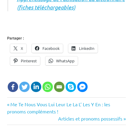
(fiches téléchargeables)
Partager :
X
Facebook
LinkedIn
Pinterest
WhatsApp
aider à la
Previous
Me Te Nous Vous Lui Leur Le La L’ Les Y En : les
Navigation
structuration
Post:
pronoms compléments !
de
exercices à
Next
Articles et pronoms possessifs
télécharger
Post:
l’article
exercices