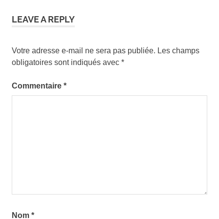
fle
LEAVE A REPLY
exercices
oraux
fiches à
Votre adresse e-mail ne sera pas publiée.
Les champs
télécharger
obligatoires sont indiqués avec
*
grammaire
à l'oral
Commentaire
*
grammaire
fle
grammaire
orale
ressources
fle
structuration
français
Nom
*