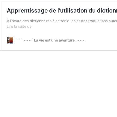
Apprentissage de l’utilisation du dictio
À l’heure des dictionnaires électroniques et des traductions aut
Apprentissage
Lire la suite de
de
l’utilisation
` ` ` - - - ° La vie est une aventure . - - -
du
dictionnaire
(fiches
téléchargeables)