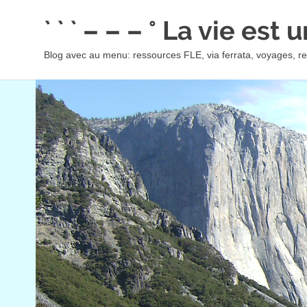
Skip
` ` ` – – – ° La vie est
to
content
Blog avec au menu: ressources FLE, via ferrata, voyages, rec