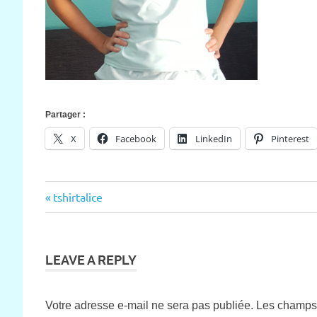
Partager :
X
Facebook
LinkedIn
Pinterest
Previous
tshirtalice
Navigation
Post:
de
l’article
LEAVE A REPLY
Votre adresse e-mail ne sera pas publiée.
Les champs 