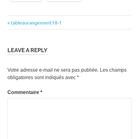
Previous
tableaurangement18-1
Navigation
Post:
de
l’article
LEAVE A REPLY
Votre adresse e-mail ne sera pas publiée.
Les champs
obligatoires sont indiqués avec
*
Commentaire
*