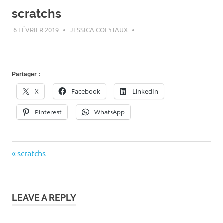
scratchs
6 FÉVRIER 2019
JESSICA COEYTAUX
Partager :
X
Facebook
LinkedIn
Pinterest
WhatsApp
Previous
scratchs
Navigation
Post:
de
l’article
LEAVE A REPLY