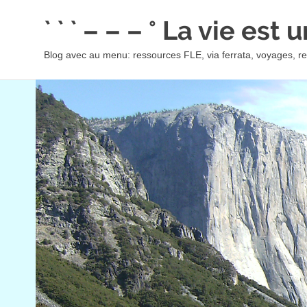
Skip
` ` ` – – – ° La vie est
to
content
Blog avec au menu: ressources FLE, via ferrata, voyages, rec