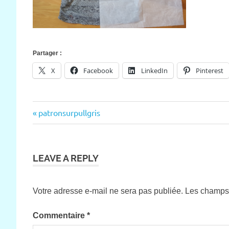
Partager :
X
Facebook
LinkedIn
Pinterest
Previous
patronsurpullgris
Navigation
Post:
de
l’article
LEAVE A REPLY
Votre adresse e-mail ne sera pas publiée.
Les champs 
Commentaire
*