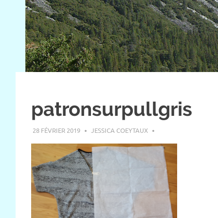
patronsurpullgris
28 FÉVRIER 2019
JESSICA COEYTAUX