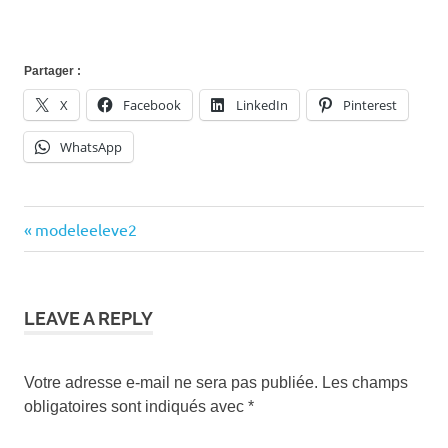
Partager :
X
Facebook
LinkedIn
Pinterest
WhatsApp
Previous
modeleeleve2
Navigation
Post:
de
l’article
LEAVE A REPLY
Votre adresse e-mail ne sera pas publiée.
Les champs
obligatoires sont indiqués avec
*