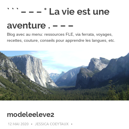
Skip
` ` ` – – – ° La vie est une
to
content
aventure . – – –
Blog avec au menu: ressources FLE, via ferrata, voyages,
recettes, couture, conseils pour apprendre les langues, etc.
modeleeleve2
12 MAI 2020
JESSICA COEYTAUX