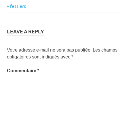
Previous
fessiers
Navigation
Post:
de
l’article
LEAVE A REPLY
Votre adresse e-mail ne sera pas publiée.
Les champs
obligatoires sont indiqués avec
*
Commentaire
*