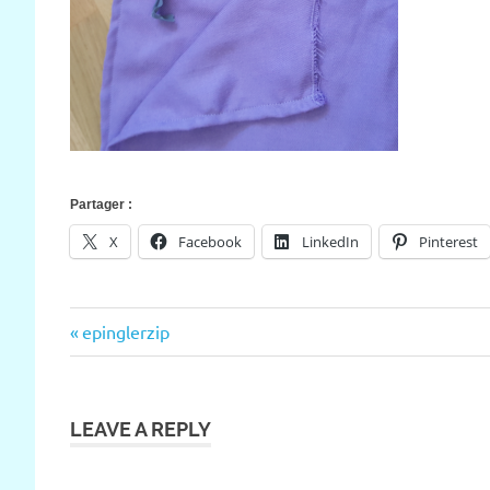
Partager :
X
Facebook
LinkedIn
Pinterest
Previous
epinglerzip
Navigation
Post:
de
l’article
LEAVE A REPLY