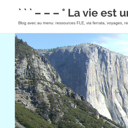
Skip
` ` ` – – – ° La vie est
to
content
Blog avec au menu: ressources FLE, via ferrata, voyages, rec