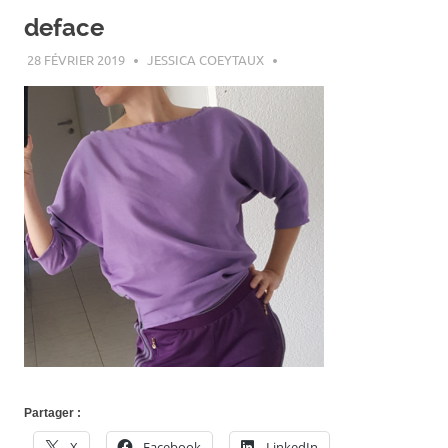
deface
28 FÉVRIER 2019
JESSICA COEYTAUX
Partager :
X
Facebook
LinkedIn