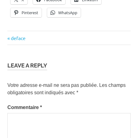
Pinterest
WhatsApp
Previous
deface
Navigation
Post:
de
l’article
LEAVE A REPLY
Votre adresse e-mail ne sera pas publiée.
Les champs
obligatoires sont indiqués avec
*
Commentaire
*