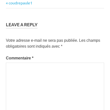
Previous
coudrepaule1
Navigation
Post:
de
l’article
LEAVE A REPLY
Votre adresse e-mail ne sera pas publiée.
Les champs
obligatoires sont indiqués avec
*
Commentaire
*