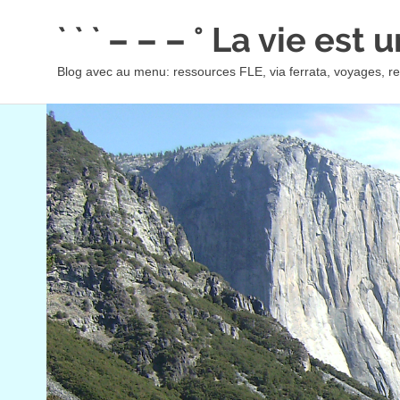
Skip
` ` ` – – – ° La vie est
to
content
Blog avec au menu: ressources FLE, via ferrata, voyages, rec