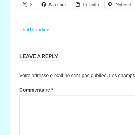
X
Facebook
LinkedIn
Pinterest
Previous
buffetindien
Navigation
Post:
de
l’article
LEAVE A REPLY
Votre adresse e-mail ne sera pas publiée.
Les champs 
Commentaire
*