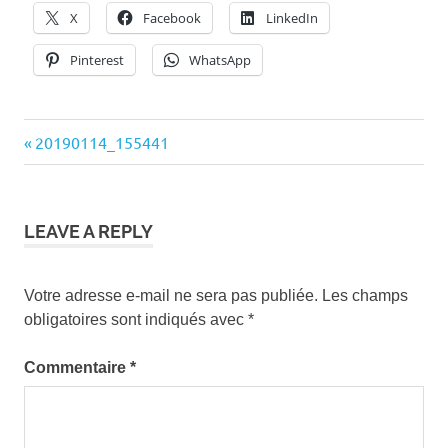
X
Facebook
LinkedIn
Pinterest
WhatsApp
Previous
20190114_155441
Navigation
Post:
de
l’article
LEAVE A REPLY
Votre adresse e-mail ne sera pas publiée.
Les champs
obligatoires sont indiqués avec
*
Commentaire
*