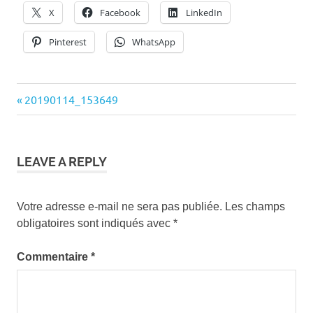
X
Facebook
LinkedIn
Pinterest
WhatsApp
Previous
20190114_153649
Navigation
Post:
de
l’article
LEAVE A REPLY
Votre adresse e-mail ne sera pas publiée.
Les champs
obligatoires sont indiqués avec
*
Commentaire
*