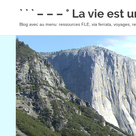
Skip
` ` ` – – – ° La vie est
to
content
Blog avec au menu: ressources FLE, via ferrata, voyages, rec