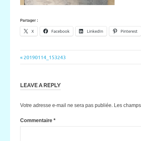
Partager :
X
Facebook
LinkedIn
Pinterest
Previous
20190114_153243
Navigation
Post:
de
l’article
LEAVE A REPLY
Votre adresse e-mail ne sera pas publiée.
Les champs 
Commentaire
*