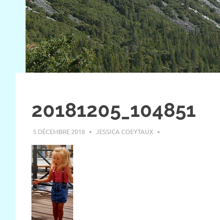
20181205_104851
5 DÉCEMBRE 2018
JESSICA COEYTAUX