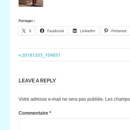
Partager :
X
Facebook
LinkedIn
Pinterest
Previous
20181205_104851
Navigation
Post:
de
l’article
LEAVE A REPLY
Votre adresse e-mail ne sera pas publiée.
Les champs 
Commentaire
*