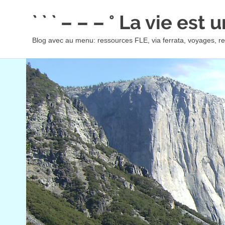
Skip
` ` ` – – – ° La vie est
to
content
Blog avec au menu: ressources FLE, via ferrata, voyages, rec