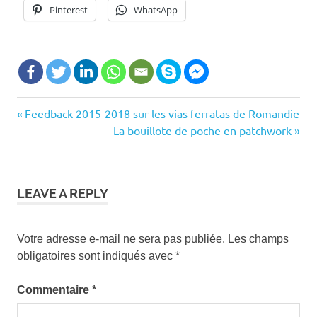
Pinterest
WhatsApp
Barbare
Previous
Feedback 2015-2018 sur les vias ferratas de Romandie
Navigation
Lausanne
Post:
Next
La bouillote de poche en patchwork
de
cathédrale
Post:
de
l’article
lausanne
LEAVE A REPLY
chalet
à
gobet
Votre adresse e-mail ne sera pas publiée.
Les champs
escape
obligatoires sont indiqués avec
*
room
lausanne
Commentaire
*
grillades
à vidy