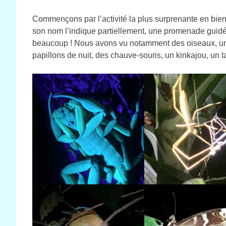
Commençons par l’activité la plus surprenante en bien
son nom l’indique partiellement, une promenade guidée
beaucoup ! Nous avons vu notamment des oiseaux, un 
papillons de nuit, des chauve-souris, un kinkajou, un 