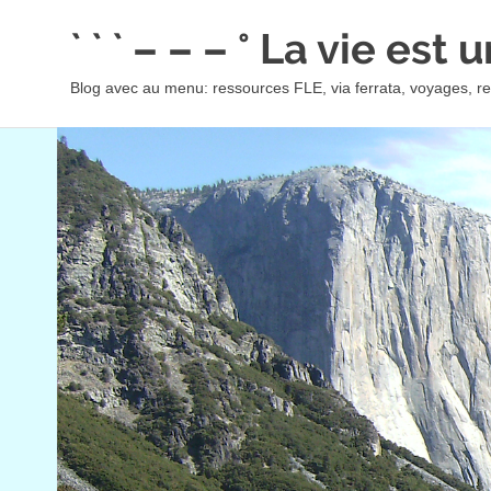
Skip
` ` ` – – – ° La vie est
to
content
Blog avec au menu: ressources FLE, via ferrata, voyages, rec