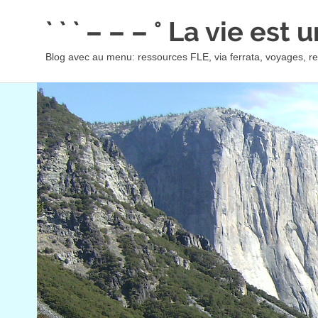
Skip
` ` ` – – – ° La vie est
to
content
Blog avec au menu: ressources FLE, via ferrata, voyages, rec