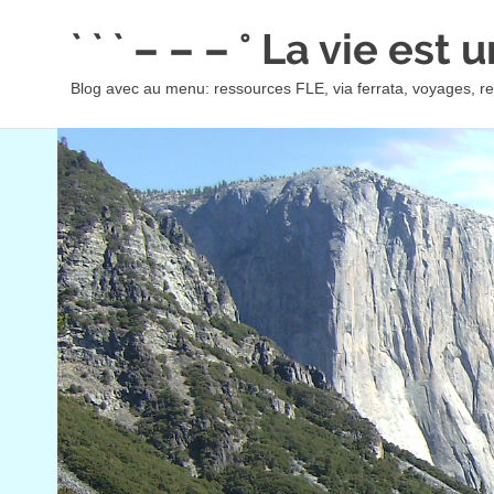
Skip
` ` ` – – – ° La vie est
to
content
Blog avec au menu: ressources FLE, via ferrata, voyages, rec