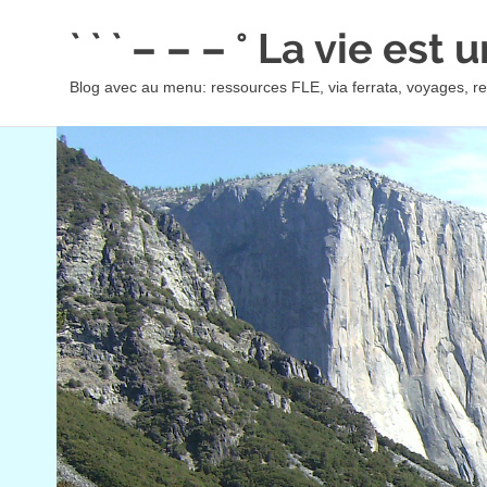
Skip
` ` ` – – – ° La vie est
to
content
Blog avec au menu: ressources FLE, via ferrata, voyages, rec