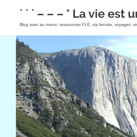
Skip
` ` ` – – – ° La vie est
to
content
Blog avec au menu: ressources FLE, via ferrata, voyages, rec