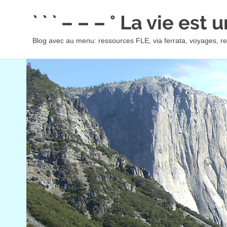
Skip
` ` ` – – – ° La vie est
to
content
Blog avec au menu: ressources FLE, via ferrata, voyages, rec