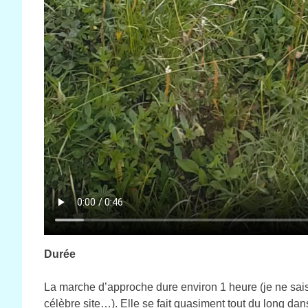
Durée
La marche d’approche dure environ 1 heure (je ne sais 
célèbre site…). Elle se fait quasiment tout du long da