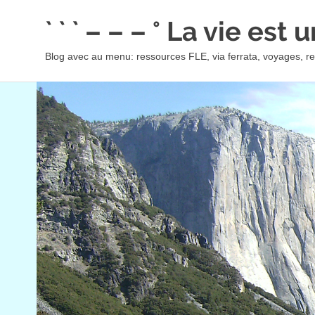
Skip
` ` ` – – – ° La vie est
to
content
Blog avec au menu: ressources FLE, via ferrata, voyages, rec