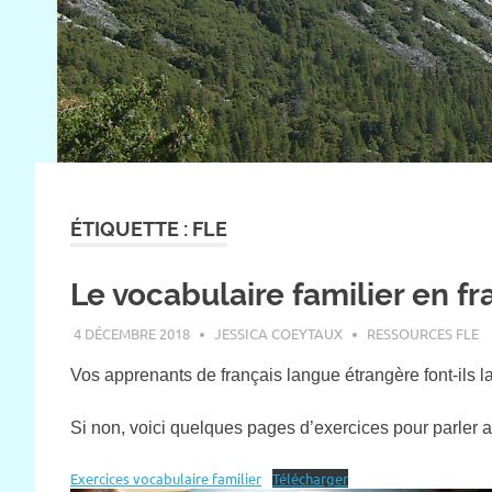
ÉTIQUETTE :
FLE
Le vocabulaire familier en fr
4 DÉCEMBRE 2018
JESSICA COEYTAUX
RESSOURCES FLE
Vos apprenants de français langue étrangère font-ils la di
Si non, voici quelques pages d’exercices pour parler a
Exercices vocabulaire familier
Télécharger