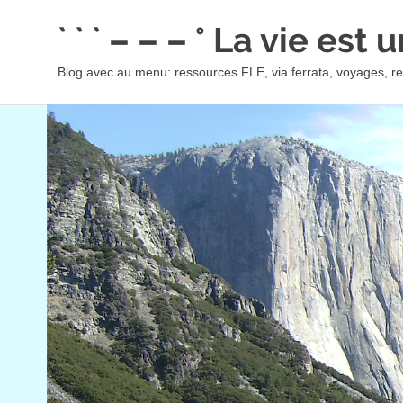
Skip
` ` ` – – – ° La vie est
to
content
Blog avec au menu: ressources FLE, via ferrata, voyages, rec