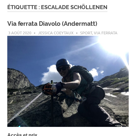
ÉTIQUETTE :
ESCALADE SCHÖLLENEN
Via ferrata Diavolo (Andermatt)
3 AOÛT 2020
JESSICA COEYTAUX
SPORT
,
VIA FERRATA
Accès et prix