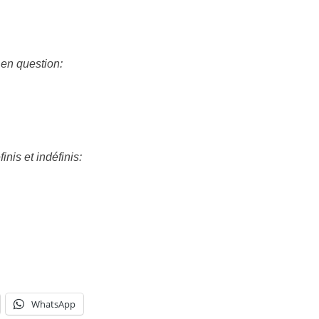
s en question:
is et indéfinis:
WhatsApp