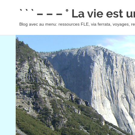
Skip
` ` ` – – – ° La vie est
to
content
Blog avec au menu: ressources FLE, via ferrata, voyages, rec